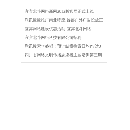
宜宾北斗网络新网2012版官网正式上线
腾讯搜搜推广南北呼应,首都户外广告投放正
式启动!!!
宜宾网站建设优惠活动-宜宾北斗网络
宜宾北斗网络科技有限公司招聘
腾讯搜索李盛韬：预计纵横搜索日均PV达3
亿!
四川省网络文明传播志愿者主题培训第三期
开班!