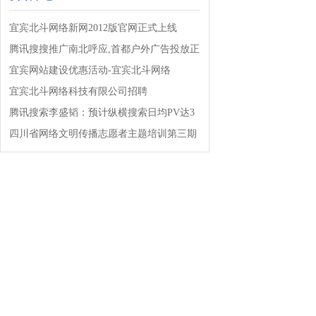
宜宾北斗网络新网2012版官网正式上线
腾讯搜搜推广南北呼应,首都户外广告投放正
式启动!!!
宜宾网站建设优惠活动-宜宾北斗网络
宜宾北斗网络科技有限公司招聘
腾讯搜索李盛韬：预计纵横搜索日均PV达3
亿!
四川省网络文明传播志愿者主题培训第三期
开班!