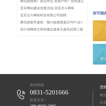
腾讯搜搜推广南北呼应,首都户外广告投放正
式启动!!!
宜宾网站建设优惠活动-宜宾北斗网络
你可能
宜宾北斗网络科技有限公司招聘
腾讯搜索李盛韬：预计纵横搜索日均PV达3
亿!
四川省网络文明传播志愿者主题培训第三期
开班!
咨询热线
您的
0831-5201666
网
联系方式：
企