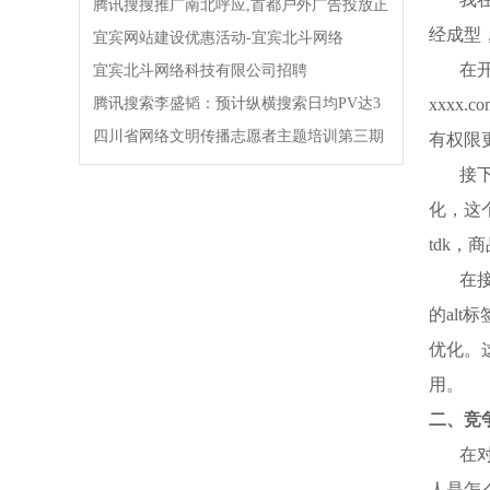
腾讯搜搜推广南北呼应,首都户外广告投放正
经成型
式启动!!!
宜宾网站建设优惠活动-宜宾北斗网络
在
宜宾北斗网络科技有限公司招聘
腾讯搜索李盛韬：预计纵横搜索日均PV达3
xxxx
亿!
四川省网络文明传播志愿者主题培训第三期
有权限
开班!
接
化，这
tdk，
在
的al
优化。
用。
二、竞
在
人是怎