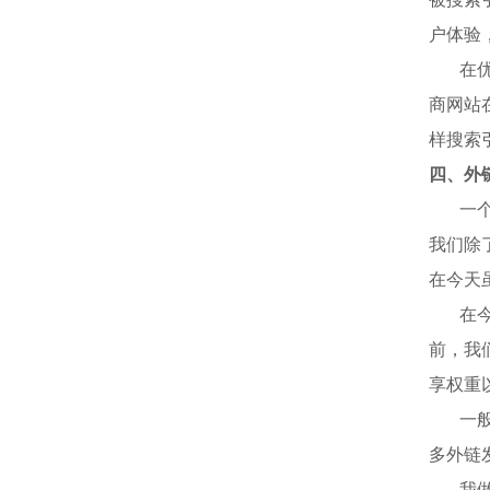
户体验
在
商网站
样搜索
四、外
一
我们除
在今天
在
前，我
享权重
一
多外链
我