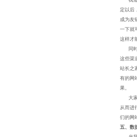
定以后
成为友
一下就
这样才
同
这些渠
站长之
有的网
果。
大
从而进
们的网
五、数
当