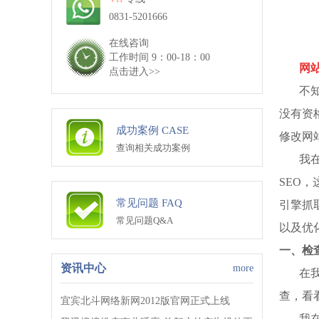
0831-5201666
在线咨询
工作时间 9：00-18：00
网
点击进入>>
不
没有资
成功案例 CASE
修改网
查询相关成功案例
我
SEO
常见问题 FAQ
引擎抓
常见问题Q&A
以及优
一、检
资讯中心
more
在
查，看
宜宾北斗网络新网2012版官网正式上线
我