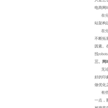
电商网
在
站架构
在
不断拓
因素。
找rob
三、网
无
好的印
做优化
有
一点，
被搜索