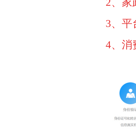
2、
家
3、
平
4、消