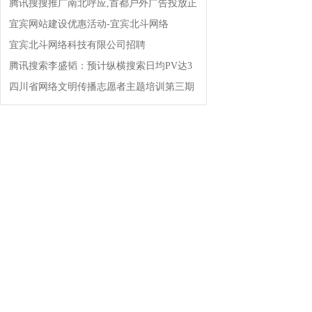
腾讯搜搜推广南北呼应,首都户外广告投放正
式启动!!!
宜宾网站建设优惠活动-宜宾北斗网络
宜宾北斗网络科技有限公司招聘
腾讯搜索李盛韬：预计纵横搜索日均PV达3
亿!
四川省网络文明传播志愿者主题培训第三期
开班!