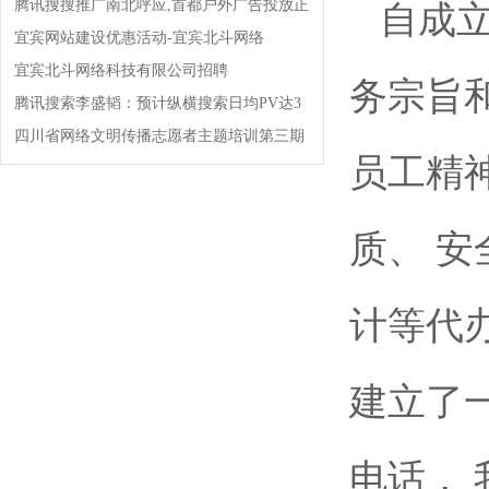
腾讯搜搜推广南北呼应,首都户外广告投放正
自成
式启动!!!
宜宾网站建设优惠活动-宜宾北斗网络
宜宾北斗网络科技有限公司招聘
务宗旨
腾讯搜索李盛韬：预计纵横搜索日均PV达3
亿!
四川省网络文明传播志愿者主题培训第三期
员工精
开班!
质、 
计等代
建立了
电话，