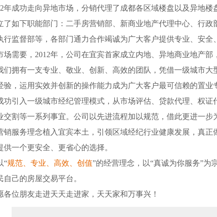
012年成功走向异地市场，分销代理了成都各区域楼盘以及异地
立了如下职能部门：二手房营销部、新商业地产代理中心、行政
执行监督部等，各部门通力合作竭诚为广大客户提供专业、安全
场需要，2012年，公司在宜宾首家成立内地、异地商业地产部
我们拥有一支专业、敬业、创新、高效的团队，凭借一级城市大
经验，运用实效并创新的操作能力成为广大客户最可信赖的置业
功引入一级城市经纪管理模式，从市场评估、贷款代理、权证
业交割等一系列事宜。公司以先进流程加以规范，借此更进一步
营销服务理念植入宜宾本土，引领区域经纪行业健康发展，真正做
提供一个更安全、更省心的选择。
“
规范、专业、高效、创值
”的经营理念，以“真诚为你服务”为
民自己的房屋交易平台。
愿各位朋友走进天天走进家，天天家和万事兴
！