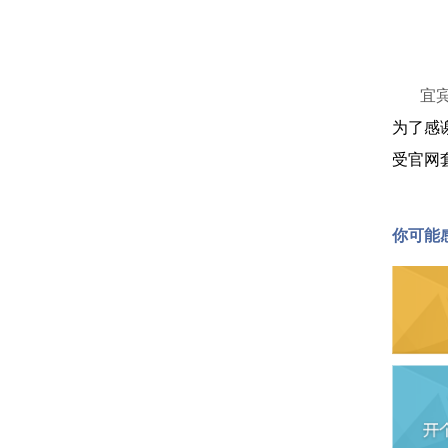
宜宾天
为了
感
受官网
你可能