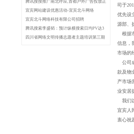
腾讯搜搜推广南北呼应,首都户外广告投放正
司于2
式启动!!!
宜宾网站建设优惠活动-宜宾北斗网络
优先设
宜宾北斗网络科技有限公司招聘
源部、
腾讯搜索李盛韬：预计纵横搜索日均PV达3
根据市
亿!
四川省网络文明传播志愿者主题培训第三期
信息，
开班!
市场的
公司成
款及物
产市场
业安居
我们以
宜宾人
衷心祝