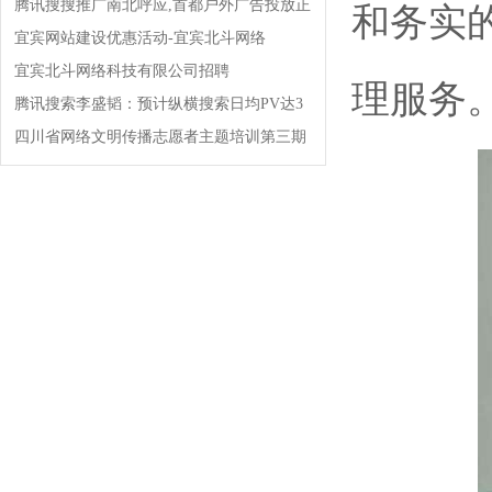
腾讯搜搜推广南北呼应,首都户外广告投放正
和务实
式启动!!!
宜宾网站建设优惠活动-宜宾北斗网络
宜宾北斗网络科技有限公司招聘
理服务
腾讯搜索李盛韬：预计纵横搜索日均PV达3
亿!
四川省网络文明传播志愿者主题培训第三期
开班!