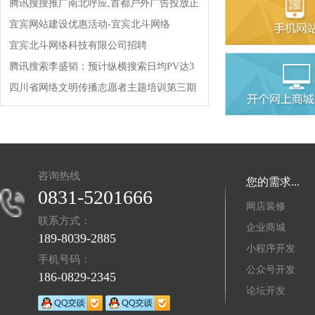
腾讯搜搜推广南北呼应,首都户外广告投放正
式启动!!!
宜宾网站建设优惠活动-宜宾北斗网络
宜宾北斗网络科技有限公司招聘
腾讯搜索李盛韬：预计纵横搜索日均PV达3
亿!
四川省网络文明传播志愿者主题培训第三期
开班!
咨询热线
您的需求...
0831-5201666
网店装修
联系方式：
企业商城
189-8039-2885
小程序开发
手机号码：
公众号开发
186-0829-2345
论坛开发