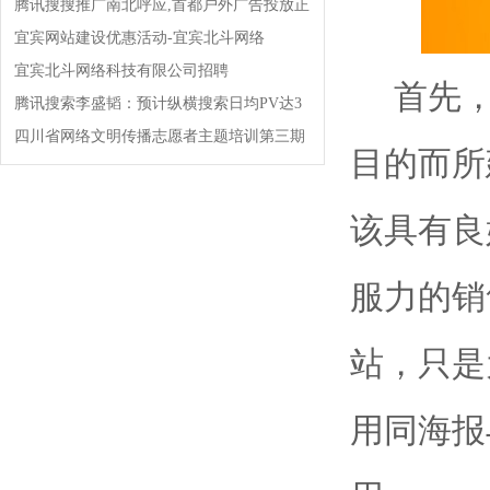
腾讯搜搜推广南北呼应,首都户外广告投放正
式启动!!!
宜宾网站建设优惠活动-宜宾北斗网络
宜宾北斗网络科技有限公司招聘
首先，
腾讯搜索李盛韬：预计纵横搜索日均PV达3
亿!
四川省网络文明传播志愿者主题培训第三期
目的而所
开班!
该具有良
服力的销
站，只是
用同海报