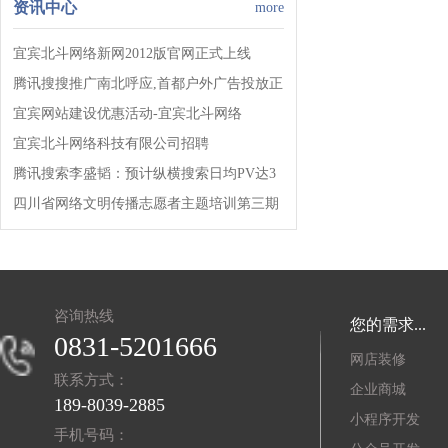
资讯中心
more
宜宾北斗网络新网2012版官网正式上线
腾讯搜搜推广南北呼应,首都户外广告投放正
式启动!!!
宜宾网站建设优惠活动-宜宾北斗网络
宜宾北斗网络科技有限公司招聘
腾讯搜索李盛韬：预计纵横搜索日均PV达3
亿!
四川省网络文明传播志愿者主题培训第三期
开班!
咨询热线
您的需求...
0831-5201666
网店装修
联系方式：
企业商城
189-8039-2885
小程序开发
手机号码：