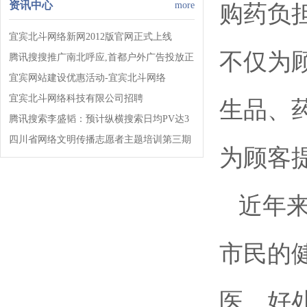
资讯中心
more
购药负
宜宾北斗网络新网2012版官网正式上线
不仅为
腾讯搜搜推广南北呼应,首都户外广告投放正
式启动!!!
宜宾网站建设优惠活动-宜宾北斗网络
宜宾北斗网络科技有限公司招聘
生品、
腾讯搜索李盛韬：预计纵横搜索日均PV达3
亿!
四川省网络文明传播志愿者主题培训第三期
为顾客
开班!
近年
市民的
医、好