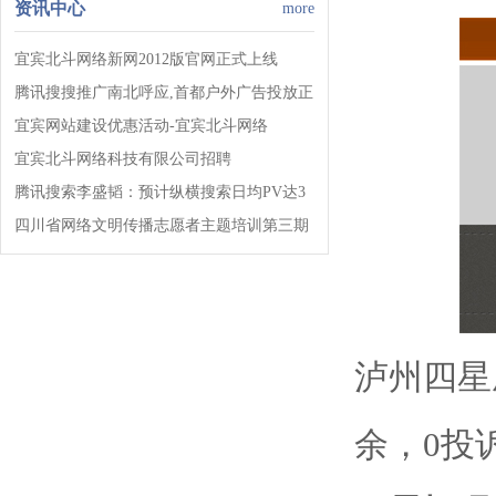
资讯中心
more
宜宾北斗网络新网2012版官网正式上线
腾讯搜搜推广南北呼应,首都户外广告投放正
式启动!!!
宜宾网站建设优惠活动-宜宾北斗网络
宜宾北斗网络科技有限公司招聘
腾讯搜索李盛韬：预计纵横搜索日均PV达3
亿!
四川省网络文明传播志愿者主题培训第三期
开班!
泸州四星
余，0投