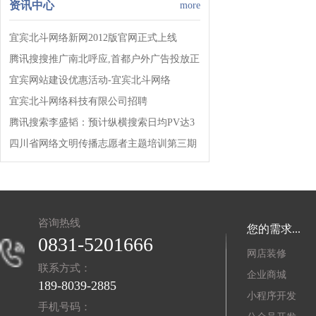
资讯中心
more
宜宾北斗网络新网2012版官网正式上线
腾讯搜搜推广南北呼应,首都户外广告投放正
式启动!!!
宜宾网站建设优惠活动-宜宾北斗网络
宜宾北斗网络科技有限公司招聘
腾讯搜索李盛韬：预计纵横搜索日均PV达3
亿!
四川省网络文明传播志愿者主题培训第三期
开班!
咨询热线
您的需求...
0831-5201666
网店装修
联系方式：
企业商城
189-8039-2885
小程序开发
手机号码：